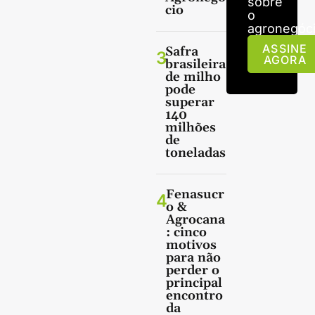
sobre
cio
o
agronegóci
ASSINE
Safra
3
AGORA
brasileira
de milho
pode
superar
140
milhões
de
toneladas
Fenasucr
4
o &
Agrocana
: cinco
motivos
para não
perder o
principal
encontro
da