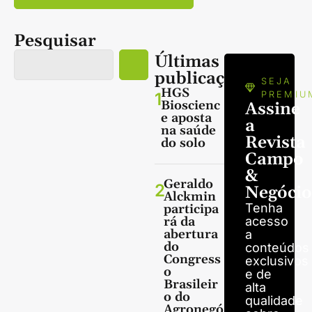
Pesquisar
Últimas
publicações
SEJA
HGS
1
PREMIU
Bioscienc
Assine
e aposta
a
na saúde
Revista
do solo
Campo
&
Geraldo
2
Negócio
Alckmin
Tenha
participa
rá da
acesso
abertura
a
do
conteúdos
Congress
exclusivos
o
e de
Brasileir
alta
o do
qualidade
Agronegó