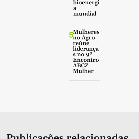
bioenergi
a
mundial
Mulheres
5
no Agro
reúne
liderança
s no 9º
Encontro
ABCZ
Mulher
Publicações relacionadas