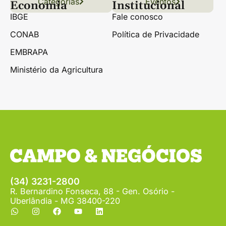
Categorias
Conteúdo
Florestas
Hortifrúti
Eventos
Grãos
Links úteis
Economia
Institucional
IBGE
Fale conosco
CONAB
Política de Privacidade
EMBRAPA
Ministério da Agricultura
(34) 3231-2800
R. Bernardino Fonseca, 88 - Gen. Osório -
Uberlândia - MG 38400-220