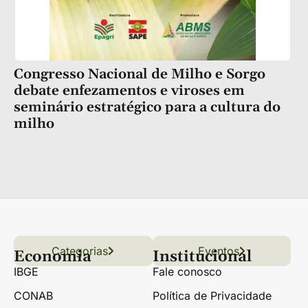
Congresso Nacional de Milho e Sorgo
debate enfezamentos e viroses em
seminário estratégico para a cultura do
milho
Categorias
Conteúdo
Florestas
Hortifrúti
Eventos
Grãos
Links úteis
Economia
Institucional
IBGE
Fale conosco
CONAB
Política de Privacidade