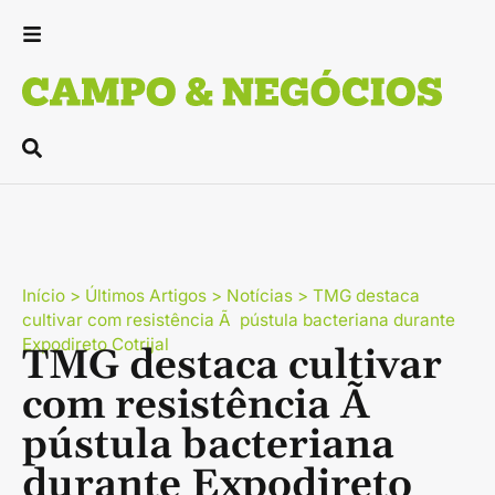
Início
>
Últimos Artigos
>
Notícias
>
TMG destaca
cultivar com resistência Ã pústula bacteriana durante
Expodireto Cotrijal
TMG destaca cultivar
com resistência Ã
pústula bacteriana
durante Expodireto