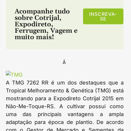
Acompanhe tudo
INSCREVA-
sobre
Cotrijal
,
SE
Expodireto
,
Ferrugem
,
Vagem
e
muito mais!
Â
A TMG 7262 RR é um dos destaques que a
Tropical Melhoramento & Genética (TMG) está
mostrando para a Expodireto Cotrijal 2015 em
Não-Me-Toque-RS. A cultivar possui como
uma das principais vantagens a ampla
adaptação para época de plantio. De acordo
com o Gestor de Mercado e Sementes da