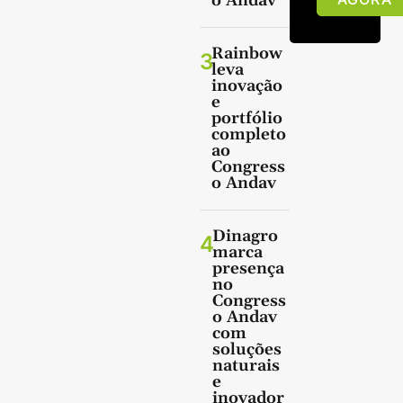
o Andav
Rainbow
3
leva
inovação
e
portfólio
completo
ao
Congress
o Andav
Dinagro
4
marca
presença
no
Congress
o Andav
com
soluções
naturais
e
inovador