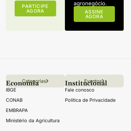
agronegócio.
PARTICIPE
AGORA
ASSINE
AGORA
Categorias
Conteúdo
Florestas
Hortifrúti
Eventos
Grãos
Links úteis
Economia
Institucional
IBGE
Fale conosco
CONAB
Política de Privacidade
EMBRAPA
Ministério da Agricultura