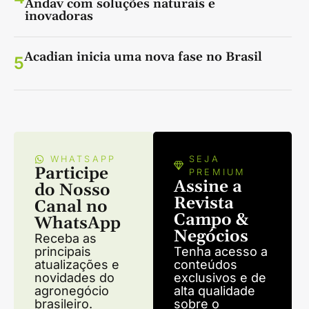
Andav com soluções naturais e
inovadoras
Acadian inicia uma nova fase no Brasil
5
WHATSAPP
SEJA
Participe
PREMIUM
Assine a
do Nosso
Revista
Canal no
Campo &
WhatsApp
Negócios
Receba as
principais
Tenha acesso a
atualizações e
conteúdos
novidades do
exclusivos e de
agronegócio
alta qualidade
brasileiro.
sobre o