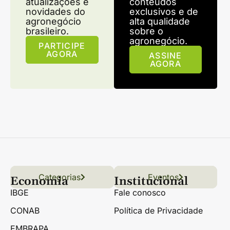
atualizações e
conteúdos
novidades do
exclusivos e de
agronegócio
alta qualidade
brasileiro.
sobre o
agronegócio.
PARTICIPE
AGORA
ASSINE
AGORA
Categorias
Conteúdo
Florestas
Hortifrúti
Eventos
Grãos
Links úteis
Economia
Institucional
IBGE
Fale conosco
CONAB
Política de Privacidade
EMBRAPA