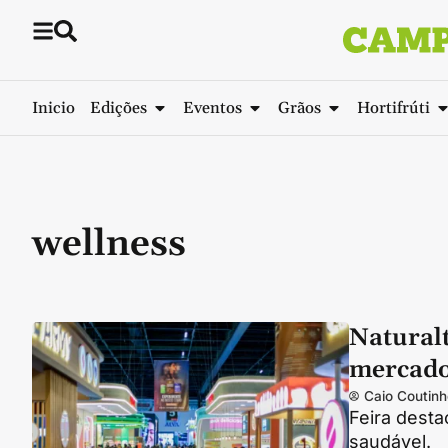
Inicio
Edições
Eventos
Grãos
Hortifrúti
wellness
Natural
mercado
Caio Coutinh
Feira desta
saudável.