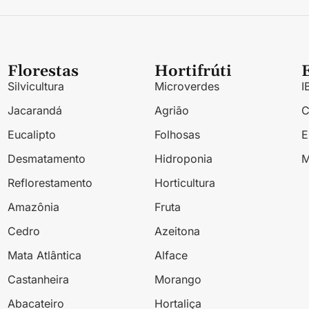
Florestas
Hortifrúti
Silvicultura
Microverdes
I
Jacarandá
Agrião
Eucalipto
Folhosas
Desmatamento
Hidroponia
M
Reflorestamento
Horticultura
Amazônia
Fruta
Cedro
Azeitona
Mata Atlântica
Alface
Castanheira
Morango
Abacateiro
Hortaliça