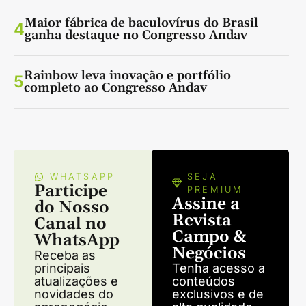
Maior fábrica de baculovírus do Brasil
4
ganha destaque no Congresso Andav
Rainbow leva inovação e portfólio
5
completo ao Congresso Andav
WHATSAPP
SEJA
Participe
PREMIUM
Assine a
do Nosso
Revista
Canal no
Campo &
WhatsApp
Negócios
Receba as
principais
Tenha acesso a
atualizações e
conteúdos
novidades do
exclusivos e de