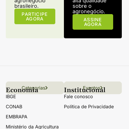
agronegócio
alta qualidade
brasileiro.
sobre o
agronegócio.
PARTICIPE
AGORA
ASSINE
AGORA
Categorias
Conteúdo
Florestas
Hortifrúti
Eventos
Grãos
Links úteis
Economia
Institucional
IBGE
Fale conosco
CONAB
Política de Privacidade
EMBRAPA
Ministério da Agricultura