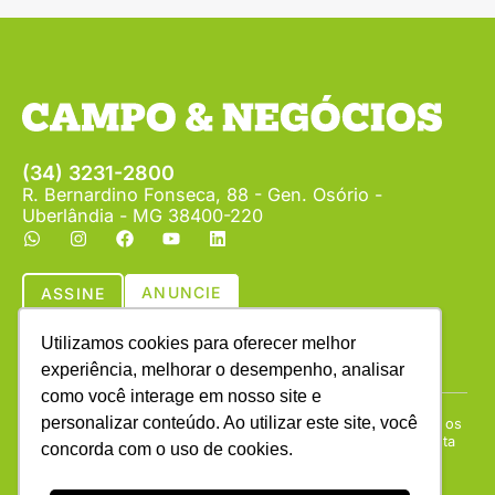
(34) 3231-2800
R. Bernardino Fonseca, 88 - Gen. Osório -
Uberlândia - MG 38400-220
ANUNCIE
ASSINE
Utilizamos cookies para oferecer melhor
experiência, melhorar o desempenho, analisar
como você interage em nosso site e
personalizar conteúdo. Ao utilizar este site, você
Copyright © (1990 - 2026) Revista Campo & Negócios. Todos os
direitos reservados. É proibida a reprodução do conteúdo desta
concorda com o uso de cookies.
página em qualquer meio de comunicação, eletrônico ou
impresso, sem autorização escrita da Campo & Negócios.