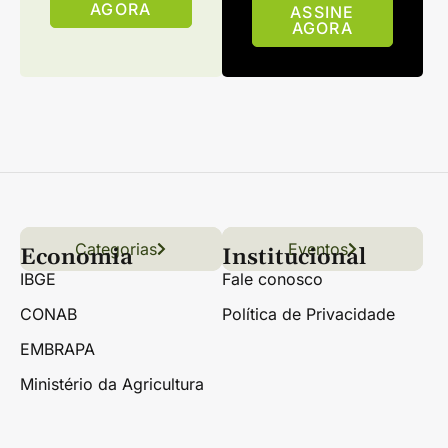
AGORA
ASSINE
AGORA
Categorias
Conteúdo
Florestas
Hortifrúti
Eventos
Grãos
Links úteis
Economia
Institucional
IBGE
Fale conosco
CONAB
Política de Privacidade
EMBRAPA
Ministério da Agricultura