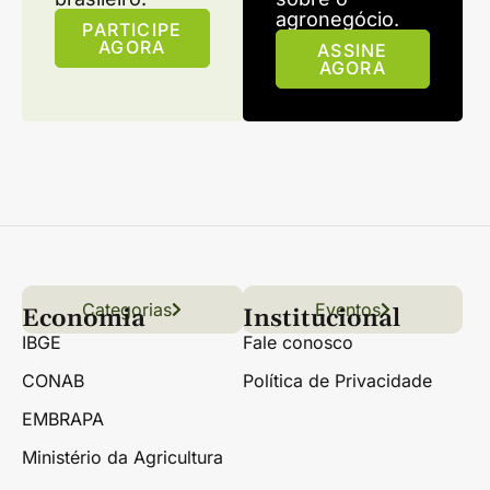
agronegócio.
PARTICIPE
AGORA
ASSINE
AGORA
Categorias
Conteúdo
Florestas
Hortifrúti
Eventos
Grãos
Links úteis
Economia
Institucional
IBGE
Fale conosco
CONAB
Política de Privacidade
EMBRAPA
Ministério da Agricultura