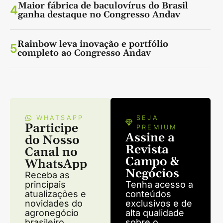
Maior fábrica de baculovírus do Brasil
4
ganha destaque no Congresso Andav
Rainbow leva inovação e portfólio
5
completo ao Congresso Andav
WHATSAPP
SEJA
Participe
PREMIUM
Assine a
do Nosso
Revista
Canal no
Campo &
WhatsApp
Negócios
Receba as
principais
Tenha acesso a
atualizações e
conteúdos
novidades do
exclusivos e de
agronegócio
alta qualidade
brasileiro.
sobre o