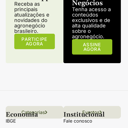
Negócios
Receba as
principais
Tenha acesso a
atualizações e
conteúdos
novidades do
exclusivos e de
agronegócio
alta qualidade
brasileiro.
sobre o
agronegócio.
PARTICIPE
AGORA
ASSINE
AGORA
Categorias
Conteúdo
Florestas
Hortifrúti
Eventos
Grãos
Links úteis
Economia
Institucional
IBGE
Fale conosco