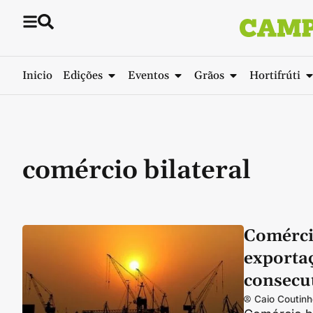
Inicio
Edições
Eventos
Grãos
Hortifrúti
comércio bilateral
Comérci
exporta
consecu
Caio Coutinh