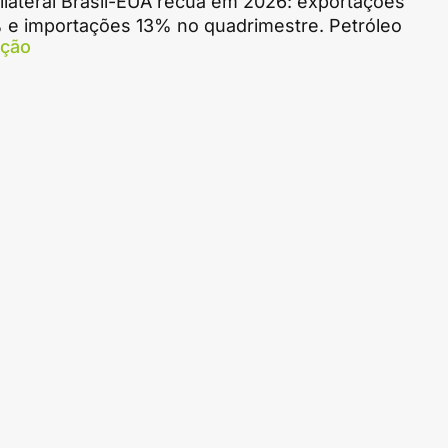
ilateral Brasil-EUA recua em 2026: exportações
 e importações 13% no quadrimestre. Petróleo
ação