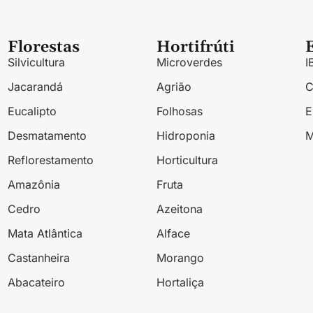
Florestas
Hortifrúti
Silvicultura
Microverdes
I
Jacarandá
Agrião
Eucalipto
Folhosas
Desmatamento
Hidroponia
M
Reflorestamento
Horticultura
Amazônia
Fruta
Cedro
Azeitona
Mata Atlântica
Alface
Castanheira
Morango
Abacateiro
Hortaliça