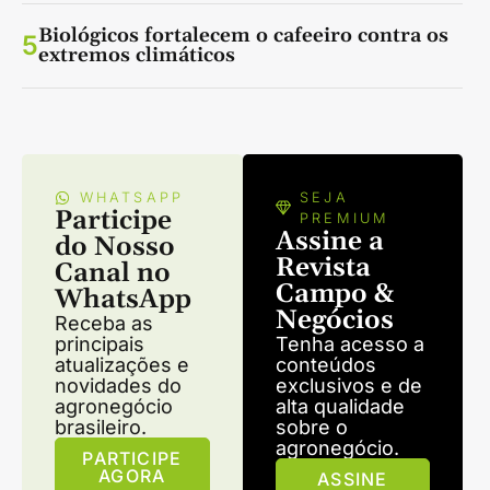
Biológicos fortalecem o cafeeiro contra os
5
extremos climáticos
WHATSAPP
SEJA
Participe
PREMIUM
Assine a
do Nosso
Revista
Canal no
Campo &
WhatsApp
Negócios
Receba as
principais
Tenha acesso a
atualizações e
conteúdos
novidades do
exclusivos e de
agronegócio
alta qualidade
brasileiro.
sobre o
agronegócio.
PARTICIPE
AGORA
ASSINE