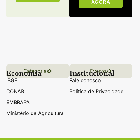
AGORA
Categorias
Conteúdo
Florestas
Hortifrúti
Eventos
Grãos
Links úteis
Economia
Institucional
IBGE
Fale conosco
CONAB
Política de Privacidade
EMBRAPA
Ministério da Agricultura