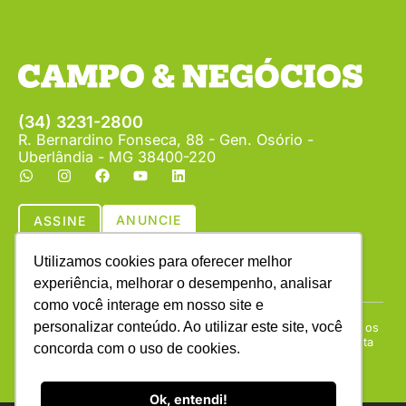
(34) 3231-2800
R. Bernardino Fonseca, 88 - Gen. Osório -
Uberlândia - MG 38400-220
ANUNCIE
ASSINE
Utilizamos cookies para oferecer melhor
experiência, melhorar o desempenho, analisar
como você interage em nosso site e
personalizar conteúdo. Ao utilizar este site, você
Copyright © (1990 - 2026) Revista Campo & Negócios. Todos os
direitos reservados. É proibida a reprodução do conteúdo desta
concorda com o uso de cookies.
página em qualquer meio de comunicação, eletrônico ou
impresso, sem autorização escrita da Campo & Negócios.
Ok, entendi!