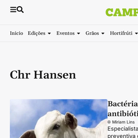
Inicio
Edições
Eventos
Grãos
Hortifrúti
Chr Hansen
Bactéria
antibiót
Miriam Lins
Especialist
preventiva 