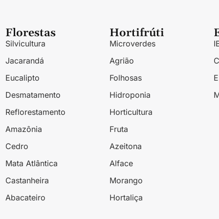
Florestas
Hortifrúti
Silvicultura
Microverdes
I
Jacarandá
Agrião
Eucalipto
Folhosas
Desmatamento
Hidroponia
M
Reflorestamento
Horticultura
Amazônia
Fruta
Cedro
Azeitona
Mata Atlântica
Alface
Castanheira
Morango
Abacateiro
Hortaliça