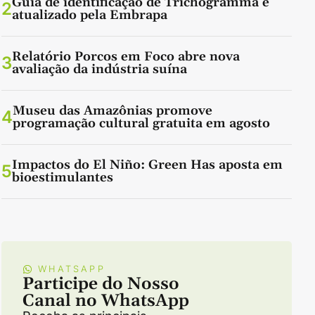
Guia de identificação de Trichogramma é
2
atualizado pela Embrapa
Relatório Porcos em Foco abre nova
3
avaliação da indústria suína
Museu das Amazônias promove
4
programação cultural gratuita em agosto
Impactos do El Niño: Green Has aposta em
5
bioestimulantes
WHATSAPP
Participe do Nosso
Canal no WhatsApp