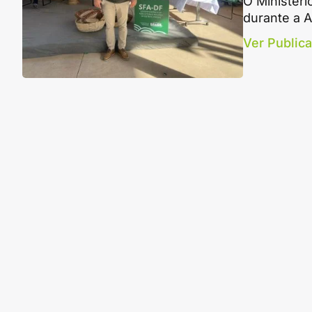
O Ministéri
durante a A
Ver Public