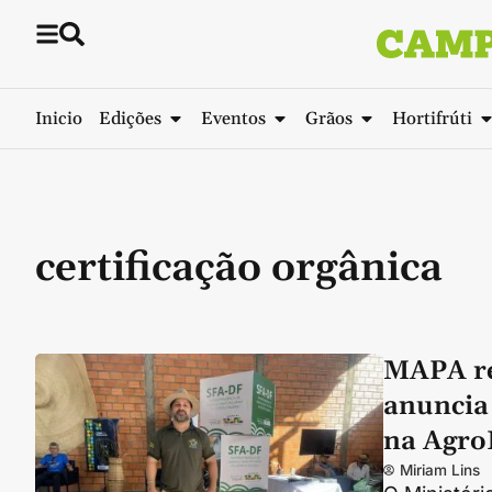
Inicio
Edições
Eventos
Grãos
Hortifrúti
certificação orgânica
MAPA re
anuncia
na Agro
Miriam Lins