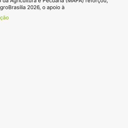
o da Agricultura e Pecuária (MAPA) reforçou,
groBrasília 2026, o apoio à
ação