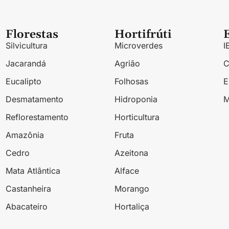
Florestas
Hortifrúti
Silvicultura
Microverdes
I
Jacarandá
Agrião
Eucalipto
Folhosas
Desmatamento
Hidroponia
M
Reflorestamento
Horticultura
Amazônia
Fruta
Cedro
Azeitona
Mata Atlântica
Alface
Castanheira
Morango
Abacateiro
Hortaliça