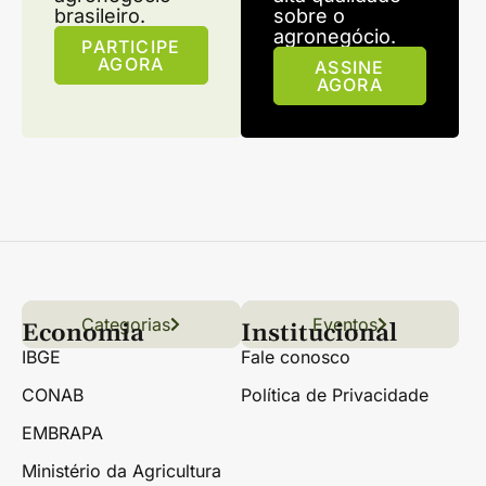
brasileiro.
sobre o
agronegócio.
PARTICIPE
AGORA
ASSINE
AGORA
Categorias
Conteúdo
Florestas
Hortifrúti
Eventos
Grãos
Links úteis
Economia
Institucional
IBGE
Fale conosco
CONAB
Política de Privacidade
EMBRAPA
Ministério da Agricultura