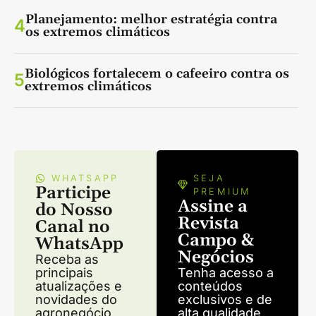
Planejamento: melhor estratégia contra
4
os extremos climáticos
Biológicos fortalecem o cafeeiro contra os
5
extremos climáticos
WHATSAPP
SEJA
Participe
PREMIUM
Assine a
do Nosso
Revista
Canal no
Campo &
WhatsApp
Negócios
Receba as
principais
Tenha acesso a
atualizações e
conteúdos
novidades do
exclusivos e de
agronegócio
alta qualidade