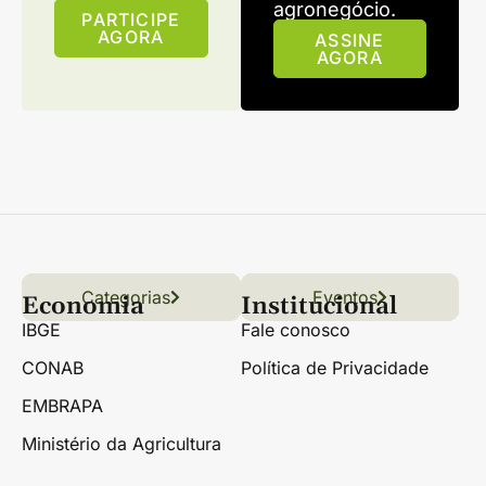
agronegócio.
PARTICIPE
AGORA
ASSINE
AGORA
Categorias
Conteúdo
Florestas
Hortifrúti
Eventos
Grãos
Links úteis
Economia
Institucional
IBGE
Fale conosco
CONAB
Política de Privacidade
EMBRAPA
Ministério da Agricultura