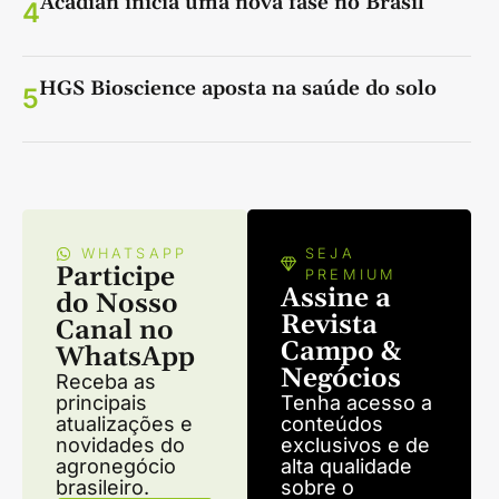
Acadian inicia uma nova fase no Brasil
4
HGS Bioscience aposta na saúde do solo
5
WHATSAPP
SEJA
Participe
PREMIUM
Assine a
do Nosso
Revista
Canal no
Campo &
WhatsApp
Negócios
Receba as
principais
Tenha acesso a
atualizações e
conteúdos
novidades do
exclusivos e de
agronegócio
alta qualidade
brasileiro.
sobre o