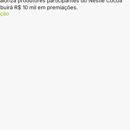
loriza produtores participantes do Nestlé Cocoa
ribuirá R$ 10 mil em premiações.
ação