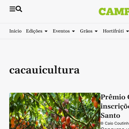
Inicio
Edições
Eventos
Grãos
Hortifrúti
cacauicultura
Prêmio 
inscriçõ
Santo
Caio Coutinh