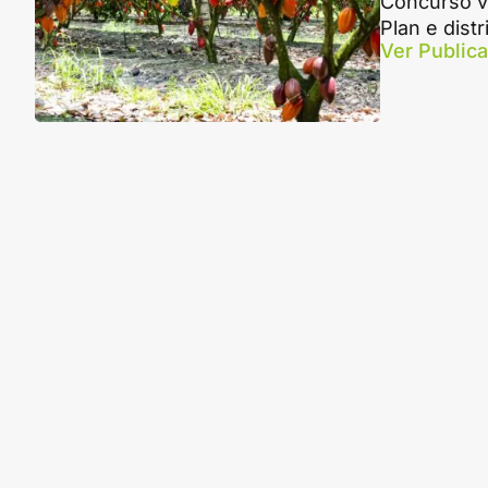
Concurso va
Plan e dist
Ver Public