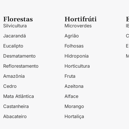
Florestas
Hortifrúti
Silvicultura
Microverdes
I
Jacarandá
Agrião
Eucalipto
Folhosas
Desmatamento
Hidroponia
M
Reflorestamento
Horticultura
Amazônia
Fruta
Cedro
Azeitona
Mata Atlântica
Alface
Castanheira
Morango
Abacateiro
Hortaliça