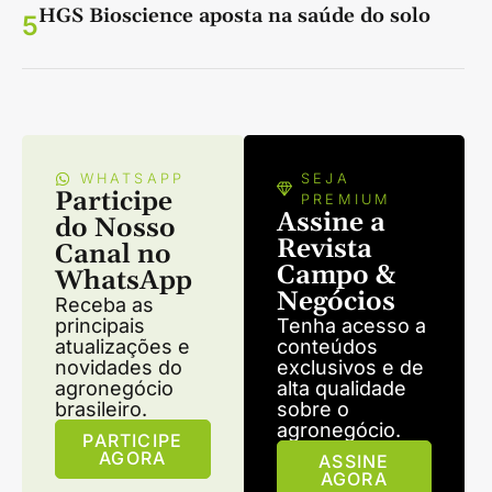
HGS Bioscience aposta na saúde do solo
5
WHATSAPP
SEJA
Participe
PREMIUM
Assine a
do Nosso
Revista
Canal no
Campo &
WhatsApp
Negócios
Receba as
principais
Tenha acesso a
atualizações e
conteúdos
novidades do
exclusivos e de
agronegócio
alta qualidade
brasileiro.
sobre o
agronegócio.
PARTICIPE
AGORA
ASSINE
AGORA