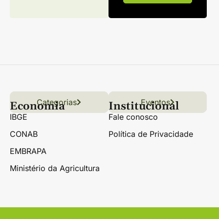
Categorias
Conteúdo
Florestas
Hortifrúti
Eventos
Grãos
Links úteis
Economia
Institucional
IBGE
Fale conosco
CONAB
Política de Privacidade
EMBRAPA
Ministério da Agricultura