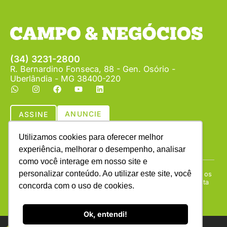
(34) 3231-2800
R. Bernardino Fonseca, 88 - Gen. Osório -
Uberlândia - MG 38400-220
ANUNCIE
ASSINE
Utilizamos cookies para oferecer melhor
experiência, melhorar o desempenho, analisar
como você interage em nosso site e
personalizar conteúdo. Ao utilizar este site, você
Copyright © (1990 - 2026) Revista Campo & Negócios. Todos os
direitos reservados. É proibida a reprodução do conteúdo desta
concorda com o uso de cookies.
página em qualquer meio de comunicação, eletrônico ou
impresso, sem autorização escrita da Campo & Negócios.
Ok, entendi!