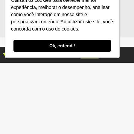
Utilizamos cookies para oferecer melhor
completo ao Congresso Andav
experiência, melhorar o desempenho, analisar
como você interage em nosso site e
personalizar conteúdo. Ao utilizar este site, você
concorda com o uso de cookies.
Ok, entendi!
Assine as revistas Campo & Negócios
Assine já
Categorias
Conteúdo
Florestas
Hortifrúti
Eventos
Grãos
Links úteis
Economia
Institucional
IBGE
Fale conosco
CONAB
Política de Privacidade
EMBRAPA
Ministério da Agricultura