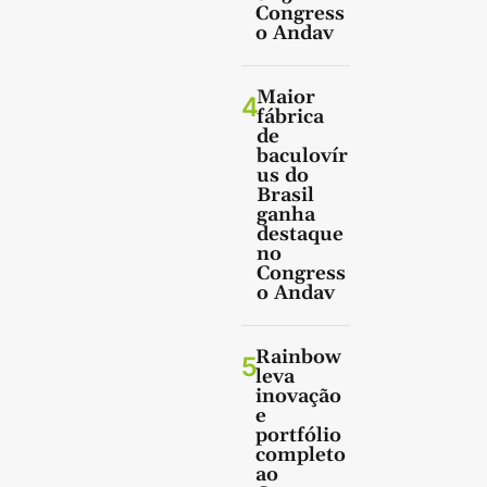
Congress
o Andav
Maior
4
fábrica
de
baculovír
us do
Brasil
ganha
destaque
no
Congress
o Andav
Rainbow
5
leva
inovação
e
portfólio
completo
ao