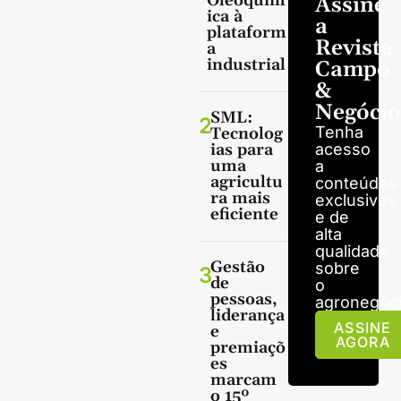
Oleoquím
Assine
ica à
a
plataform
Revista
a
industrial
Campo
&
Negócio
SML:
2
Tenha
Tecnolog
ias para
acesso
uma
a
agricultu
conteúdos
ra mais
exclusivos
eficiente
e de
alta
qualidade
Gestão
sobre
3
de
o
pessoas,
agronegóci
liderança
ASSINE
e
AGORA
premiaçõ
es
marcam
o 15º