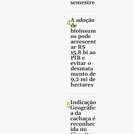
semestre
A adoção
4
de
bioinsum
os pode
acrescent
ar R$
15,8 bi ao
PIB e
evitar o
desmata
mento de
9,2 mi de
hectares
Indicação
5
Geográfic
a da
cachaça é
reconhec
ida no