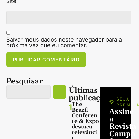
Site
Salvar meus dados neste navegador para a
próxima vez que eu comentar.
Pesquisar
Últimas
publicações
SEJA
The
1
PREMIU
Brazil
Assine
Conferen
a
ce & Expo
Revista
destaca
relevânci
Campo
a