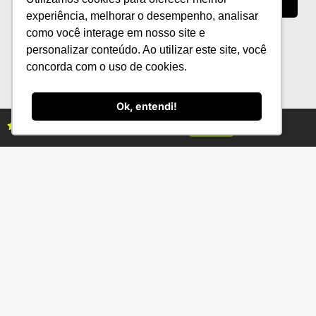
experiência, melhorar o desempenho, analisar
Indicação Geográfica da cachaça é
como você interage em nosso site e
reconhecida no Circuito das Águas
personalizar conteúdo. Ao utilizar este site, você
Paulista
concorda com o uso de cookies.
Ok, entendi!
Assine as revistas Campo & Negócios
Assine já
Categorias
Conteúdo
Florestas
Hortifrúti
Eventos
Grãos
Links úteis
Economia
Institucional
IBGE
Fale conosco
CONAB
Política de Privacidade
EMBRAPA
Ministério da Agricultura