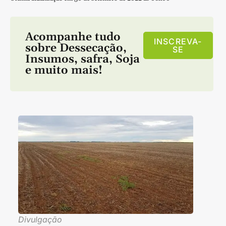
Acompanhe tudo
INSCREVA-
sobre
Dessecação
,
SE
Insumos
,
safra
,
Soja
e muito mais!
Divulgação