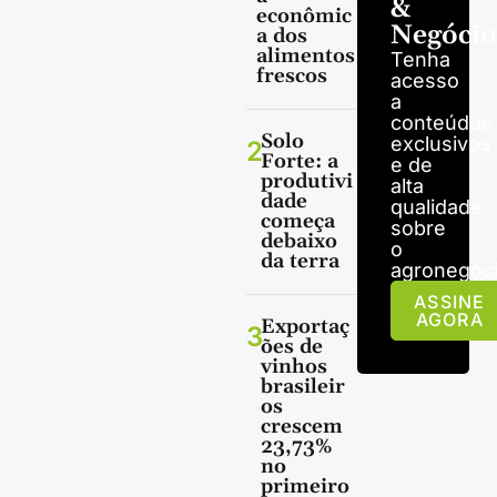
&
econômic
Negócio
a dos
alimentos
Tenha
frescos
acesso
a
conteúdos
Solo
exclusivos
2
Forte: a
e de
produtivi
alta
dade
qualidade
começa
sobre
debaixo
o
da terra
agronegóci
ASSINE
AGORA
Exportaç
3
ões de
vinhos
brasileir
os
crescem
23,73%
no
primeiro