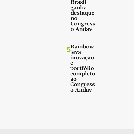
Brasil
ganha
destaque
no
Congress
o Andav
Rainbow
5
leva
inovação
e
portfólio
completo
ao
Congress
o Andav