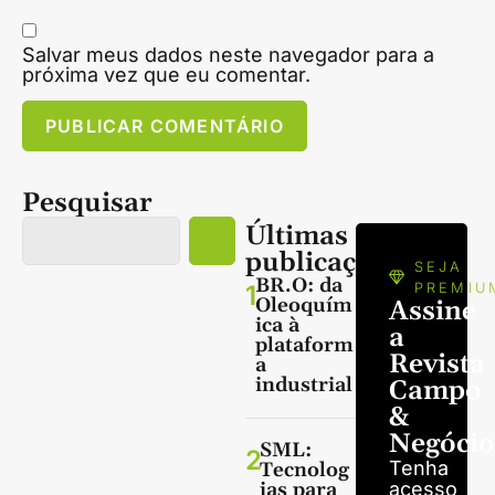
Salvar meus dados neste navegador para a
próxima vez que eu comentar.
Pesquisar
Últimas
publicações
SEJA
BR.O: da
1
PREMIU
Oleoquím
Assine
ica à
a
plataform
Revista
a
industrial
Campo
&
Negócio
SML:
2
Tenha
Tecnolog
ias para
acesso