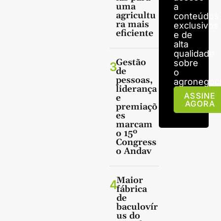
uma
a
agricultu
conteúdos
ra mais
exclusivos
eficiente
e de
alta
qualidade
Gestão
sobre
3
de
o
pessoas,
agronegóci
liderança
ASSINE
e
AGORA
premiaçõ
es
marcam
o 15º
Congress
o Andav
Maior
4
fábrica
de
baculovír
us do