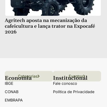
Agritech aposta na mecanização da
cafeicultura e lança trator na Expocafé
2026
Categorias
Conteúdo
Florestas
Hortifrúti
Eventos
Grãos
Links úteis
Economia
Institucional
IBGE
Fale conosco
CONAB
Política de Privacidade
EMBRAPA