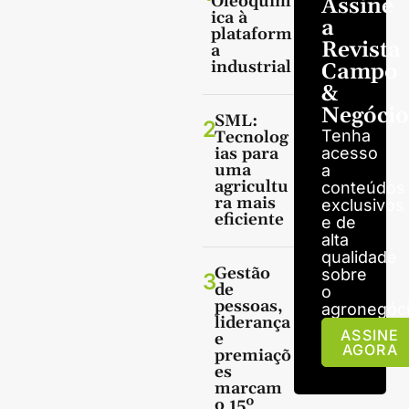
Oleoquím
Assine
ica à
a
plataform
Revista
a
industrial
Campo
&
Negócio
SML:
2
Tenha
Tecnolog
ias para
acesso
uma
a
agricultu
conteúdos
ra mais
exclusivos
eficiente
e de
alta
qualidade
Gestão
sobre
3
de
o
pessoas,
agronegóci
liderança
ASSINE
e
AGORA
premiaçõ
es
marcam
o 15º