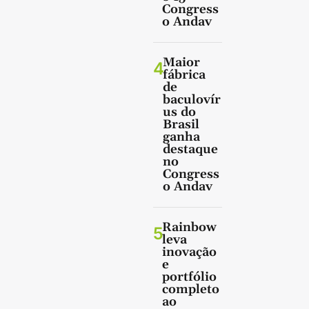
Congress
o Andav
Maior
4
fábrica
de
baculovír
us do
Brasil
ganha
destaque
no
Congress
o Andav
Rainbow
5
leva
inovação
e
portfólio
completo
ao