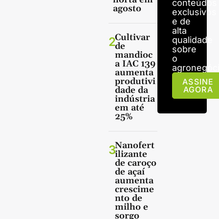
conteúdos
agosto
exclusivos
e de
alta
Cultivar
2
qualidade
de
sobre
mandioc
o
a IAC 139
agronegóci
aumenta
produtivi
ASSINE
dade da
AGORA
indústria
em até
25%
Nanofert
3
ilizante
de caroço
de açaí
aumenta
crescime
nto de
milho e
sorgo