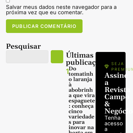
Salvar meus dados neste navegador para a
próxima vez que eu comentar.
Pesquisar
Últimas
publicações
SEJA
Do
1
PREMIU
tomatinh
Assine
o laranja
a
à
Revista
abobrinh
a que vira
Campo
espaguete
&
: conheça
Negócio
cinco
variedade
Tenha
s para
acesso
inovar na
a
horta em