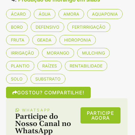
ÁCARO
ÁGUA
AMORA
AQUAPONIA
BORO
DEFENSIVO
FERTIRRIGAÇÃO
FRUTA
GEADA
HIDROPONIA
IRRIGAÇÃO
MORANGO
MULCHING
PLANTIO
RAÍZES
RENTABILIDADE
SOLO
SUBSTRATO
GOSTOU? COMPARTILHE!
WHATSAPP
PARTICIPE
Participe do
AGORA
Nosso Canal no
WhatsApp