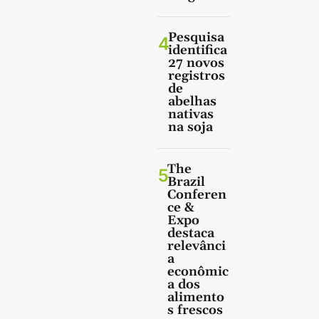
Pesquisa
4
identifica
27 novos
registros
de
abelhas
nativas
na soja
The
5
Brazil
Conferen
ce &
Expo
destaca
relevânci
a
econômic
a dos
alimento
s frescos