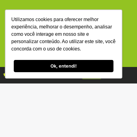
Utilizamos cookies para oferecer melhor
experiência, melhorar o desempenho, analisar
como você interage em nosso site e
(34) 3231-2800
R. Bernardino Fonseca, 88 - Gen. Osório -
personalizar conteúdo. Ao utilizar este site, você
Uberlândia - MG 38400-220
concorda com o uso de cookies.
Ok, entendi!
ANUNCIE
ASSINE
Assine as revistas Campo & Negócios
Assine já
Copyright © (1990 - 2026) Revista Campo & Negócios. Todos os
direitos reservados. É proibida a reprodução do conteúdo desta
página em qualquer meio de comunicação, eletrônico ou
impresso, sem autorização escrita da Campo & Negócios.