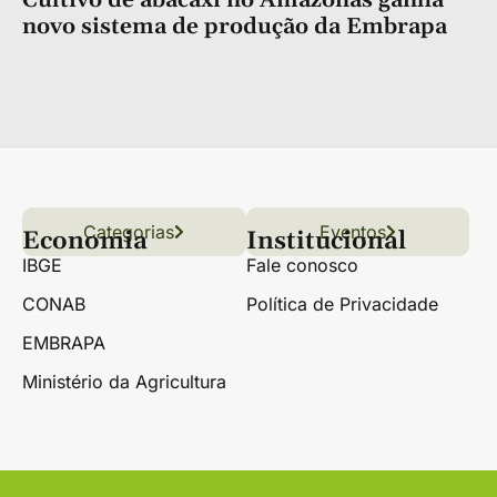
Cultivo de abacaxi no Amazonas ganha
novo sistema de produção da Embrapa
Categorias
Conteúdo
Florestas
Hortifrúti
Eventos
Grãos
Links úteis
Economia
Institucional
IBGE
Fale conosco
CONAB
Política de Privacidade
EMBRAPA
Ministério da Agricultura