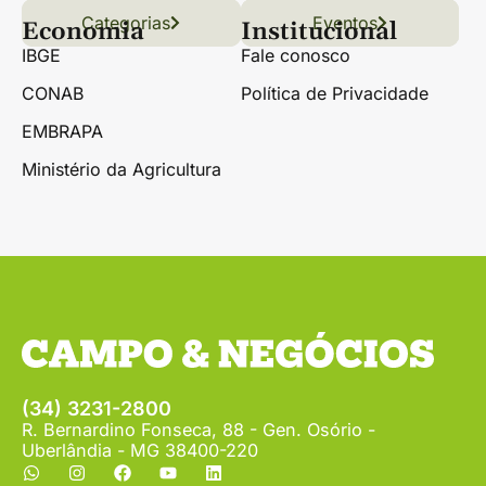
Categorias
Conteúdo
Florestas
Hortifrúti
Eventos
Grãos
Links úteis
Economia
Institucional
IBGE
Fale conosco
CONAB
Política de Privacidade
EMBRAPA
Ministério da Agricultura
(34) 3231-2800
R. Bernardino Fonseca, 88 - Gen. Osório -
Uberlândia - MG 38400-220