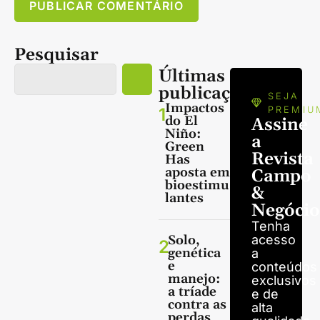
Pesquisar
Últimas
publicações
SEJA
Impactos
1
PREMIU
do El
Assine
Niño:
a
Green
Revista
Has
aposta em
Campo
bioestimu
&
lantes
Negócio
Tenha
Solo,
acesso
2
genética
a
e
conteúdos
manejo:
exclusivos
a tríade
e de
contra as
alta
perdas