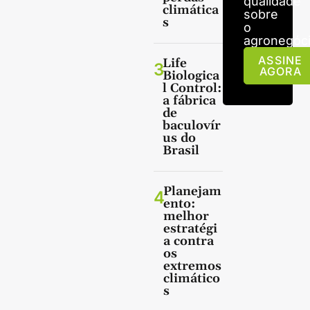
qualidade
climática
sobre
s
o
agronegóci
ASSINE
Life
3
AGORA
Biologica
l Control:
a fábrica
de
baculovír
us do
Brasil
Planejam
4
ento:
melhor
estratégi
a contra
os
extremos
climático
s