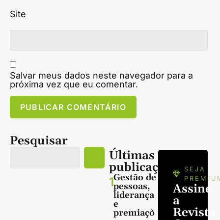
Site
Salvar meus dados neste navegador para a
próxima vez que eu comentar.
Pesquisar
Últimas
publicações
SEJA
Gestão de
1
PREMIU
pessoas,
Assine
liderança
a
e
Revista
premiaçõ