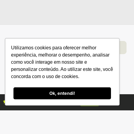
Categorias
Conteúdo
Florestas
Hortifrúti
Eventos
Grãos
Links úteis
Utilizamos cookies para oferecer melhor
Economia
Institucional
experiência, melhorar o desempenho, analisar
IBGE
Fale conosco
como você interage em nosso site e
CONAB
Política de Privacidade
personalizar conteúdo. Ao utilizar este site, você
concorda com o uso de cookies.
EMBRAPA
Ministério da Agricultura
Ok, entendi!
Assine as revistas Campo & Negócios
Assine já