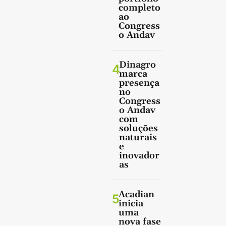
completo
ao
Congress
o Andav
Dinagro
4
marca
presença
no
Congress
o Andav
com
soluções
naturais
e
inovador
as
Acadian
5
inicia
uma
nova fase