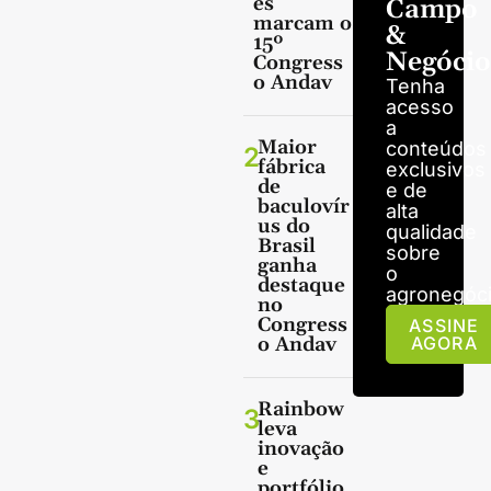
es
Campo
marcam o
&
15º
Negócio
Congress
o Andav
Tenha
acesso
a
Maior
conteúdos
2
fábrica
exclusivos
de
e de
baculovír
alta
us do
qualidade
Brasil
sobre
ganha
o
destaque
agronegóci
no
Congress
ASSINE
o Andav
AGORA
Rainbow
3
leva
inovação
e
portfólio