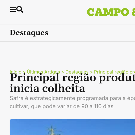
Destaques
Início
>
Últimos Artigos
>
Destaques
>
Principal região p
Principal região produ
inicia colheita
Safra é estrategicamente programada para a épo
cultivar, que pode variar de 90 a 110 dias