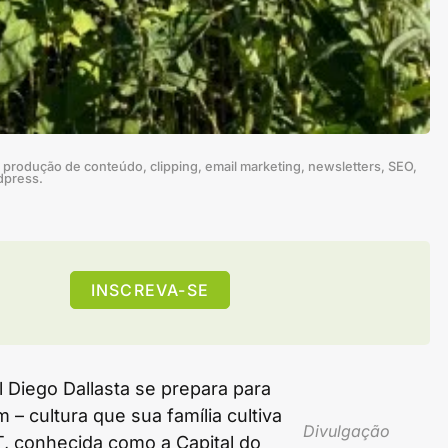
produção de conteúdo, clipping, email marketing, newsletters, SEO,
dpress.
INSCREVA-SE
 Diego Dallasta se prepara para
 – cultura que sua família cultiva
Divulgação
T, conhecida como a Capital do