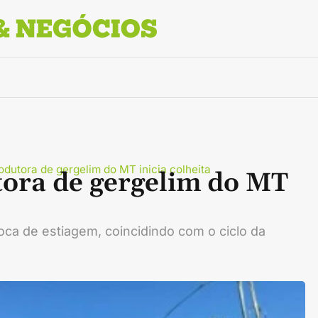
rodutora de gergelim do MT inicia colheita
tora de gergelim do MT
ca de estiagem, coincidindo com o ciclo da