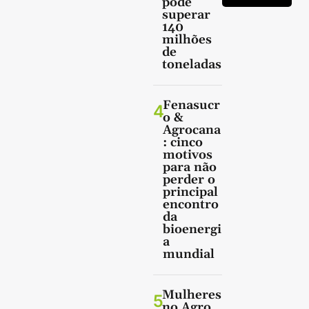
pode
superar
140
milhões
de
toneladas
Fenasucr
4
o &
Agrocana
: cinco
motivos
para não
perder o
principal
encontro
da
bioenergi
a
mundial
Mulheres
5
no Agro