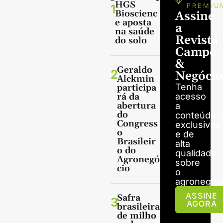
HGS
1
PREMIU
Bioscienc
Assine
e aposta
a
na saúde
Revista
do solo
Campo
&
Geraldo
2
Negócio
Alckmin
Tenha
participa
rá da
acesso
abertura
a
do
conteúdos
Congress
exclusivos
o
e de
Brasileir
alta
o do
qualidade
Agronegó
sobre
cio
o
agronegóci
ASSINE
Safra
3
AGORA
brasileira
de milho