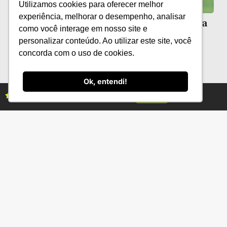
Utilizamos cookies para oferecer melhor
experiência, melhorar o desempenho, analisar
Guia de identificação de Trichogramma
como você interage em nosso site e
é atualizado pela Embrapa
personalizar conteúdo. Ao utilizar este site, você
concorda com o uso de cookies.
Ok, entendi!
Assine as revistas Campo & Negócios
Assine já
Categorias
Conteúdo
Florestas
Hortifrúti
Eventos
Grãos
Links úteis
Economia
Institucional
IBGE
Fale conosco
CONAB
Política de Privacidade
EMBRAPA
Ministério da Agricultura