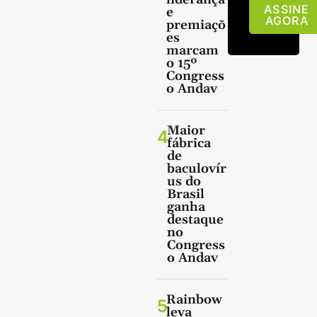
ASSINE
e
AGORA
premiaçõ
es
marcam
o 15º
Congress
o Andav
Maior
4
fábrica
de
baculovír
us do
Brasil
ganha
destaque
no
Congress
o Andav
Rainbow
5
leva