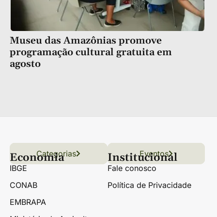
Museu das Amazônias promove
programação cultural gratuita em
agosto
Categorias
Conteúdo
Florestas
Hortifrúti
Eventos
Grãos
Links úteis
Economia
Institucional
IBGE
Fale conosco
CONAB
Política de Privacidade
EMBRAPA