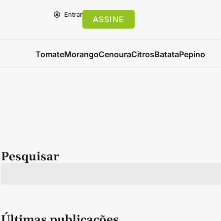
Entrar
ASSINE
Tomate
Morango
Cenoura
Citros
Batata
Pepino
Pesquisar
Últimas publicações