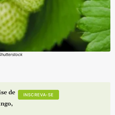
Shutterstock
ise de
INSCREVA-SE
ngo
,