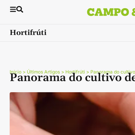
Hortifrúti
Início
>
Últimos Artigos
>
Hortifrúti
>
Panorama do cultivo
Panorama do cultivo d