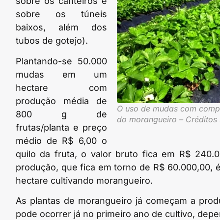
sobre os canteiros e
sobre os túneis
baixos, além dos
tubos de gotejo).
Plantando-se 50.000
mudas em um
hectare com
produção média de
O uso de mudas com compro
800 g de
do morangueiro – Créditos 
frutas/planta e preço
médio de R$ 6,00 o
quilo da fruta, o valor bruto fica em R$ 240.
produção, que fica em torno de R$ 60.000,00, 
hectare cultivando morangueiro.
As plantas de morangueiro já começam a produ
pode ocorrer já no primeiro ano de cultivo, de