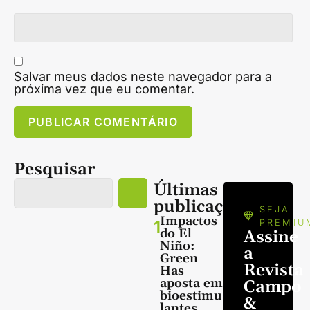
Salvar meus dados neste navegador para a
próxima vez que eu comentar.
Pesquisar
Últimas
publicações
SEJA
Impactos
1
PREMIU
do El
Assine
Niño:
a
Green
Revista
Has
aposta em
Campo
bioestimu
&
lantes