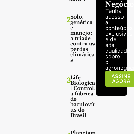
Negócio
Tenha
Solo,
acesso
2
genética
a
e
conteúdos
manejo:
exclusivos
a tríade
e de
contra as
alta
perdas
qualidade
climática
sobre
s
o
agronegóci
ASSINE
Life
3
AGORA
Biologica
l Control:
a fábrica
de
baculovír
us do
Brasil
Planejam