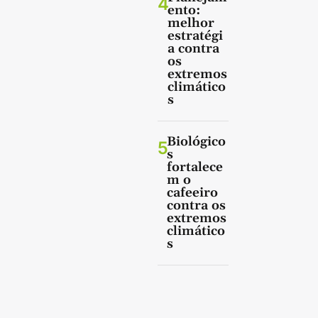
4
ento:
melhor
estratégi
a contra
os
extremos
climático
s
Biológico
5
s
fortalece
m o
cafeeiro
contra os
extremos
climático
s