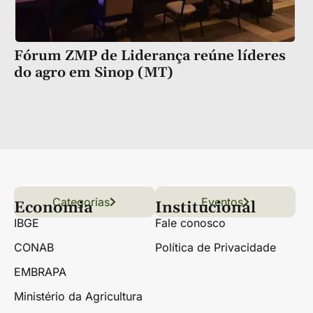
Fórum ZMP de Liderança reúne líderes
do agro em Sinop (MT)
Categorias
Conteúdo
Florestas
Hortifrúti
Eventos
Grãos
Links úteis
Economia
Institucional
IBGE
Fale conosco
CONAB
Política de Privacidade
EMBRAPA
Ministério da Agricultura