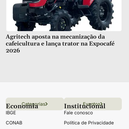
Agritech aposta na mecanização da
cafeicultura e lança trator na Expocafé
2026
Categorias
Conteúdo
Florestas
Hortifrúti
Eventos
Grãos
Links úteis
Economia
Institucional
IBGE
Fale conosco
CONAB
Política de Privacidade