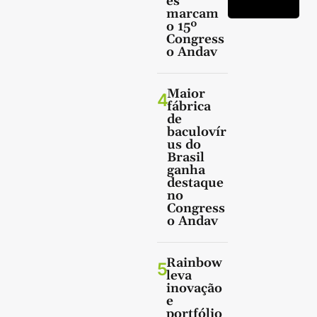
es
marcam
o 15º
Congress
o Andav
Maior
4
fábrica
de
baculovír
us do
Brasil
ganha
destaque
no
Congress
o Andav
Rainbow
5
leva
inovação
e
portfólio