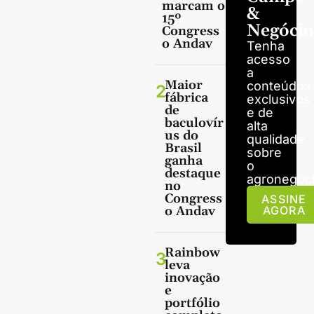
marcam o
&
15º
Negócio
Congress
o Andav
Tenha
acesso
a
Maior
conteúdos
2
fábrica
exclusivos
de
e de
baculovír
alta
us do
qualidade
Brasil
sobre
ganha
o
destaque
agronegóci
no
Congress
ASSINE
o Andav
AGORA
Rainbow
3
leva
inovação
e
portfólio