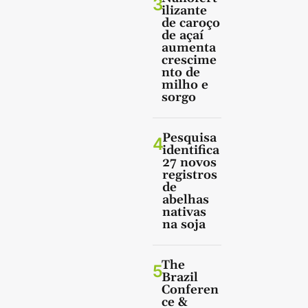
3
ilizante
de caroço
de açaí
aumenta
crescime
nto de
milho e
sorgo
Pesquisa
4
identifica
27 novos
registros
de
abelhas
nativas
na soja
The
5
Brazil
Conferen
ce &