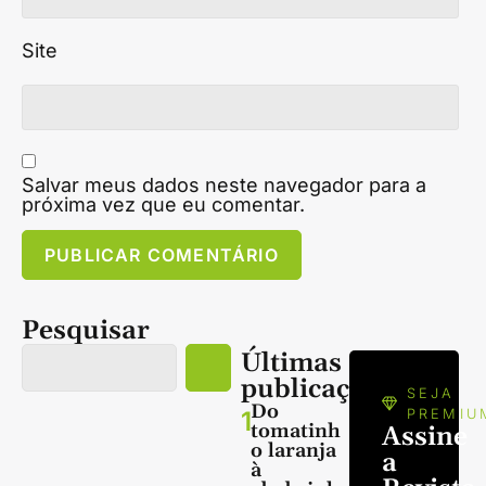
Site
Salvar meus dados neste navegador para a
próxima vez que eu comentar.
Pesquisar
Últimas
publicações
SEJA
Do
1
PREMIU
tomatinh
Assine
o laranja
a
à