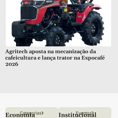
Agritech aposta na mecanização da
cafeicultura e lança trator na Expocafé
2026
Categorias
Conteúdo
Florestas
Hortifrúti
Eventos
Grãos
Links úteis
Economia
Institucional