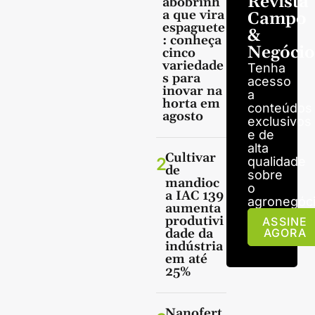
Revista
abobrinh
a que vira
Campo
espaguete
&
: conheça
Negócio
cinco
variedade
Tenha
s para
acesso
inovar na
a
horta em
conteúdos
agosto
exclusivos
e de
alta
Cultivar
2
qualidade
de
sobre
mandioc
o
a IAC 139
agronegóci
aumenta
produtivi
ASSINE
dade da
AGORA
indústria
em até
25%
Nanofert