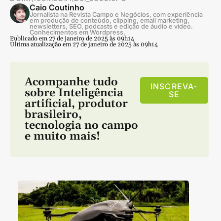
Caio Coutinho
Jornalista na Revista Campo e Negócios, com experiência
em produção de conteúdo, clipping, email marketing,
newsletters, SEO, podcasts e edição de áudio e vídeo.
Conhecimentos em Wordpress.
Publicado em 27 de janeiro de 2025 às 09h14
Última atualização em 27 de janeiro de 2025 às 09h14
Acompanhe tudo
INSCREVA-
sobre
Inteligência
SE
artificial
,
produtor
brasileiro
,
tecnologia no campo
e muito mais!