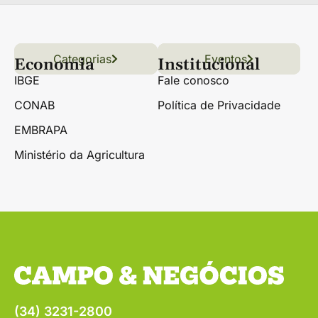
Categorias
Conteúdo
Florestas
Hortifrúti
Eventos
Grãos
Links úteis
Economia
Institucional
IBGE
Fale conosco
CONAB
Política de Privacidade
EMBRAPA
Ministério da Agricultura
(34) 3231-2800