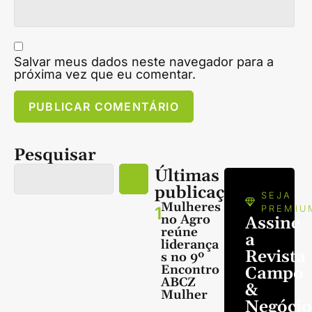
Salvar meus dados neste navegador para a
próxima vez que eu comentar.
Pesquisar
Últimas
publicações
SEJA
Mulheres
1
PREMIU
no Agro
Assine
reúne
a
liderança
Revista
s no 9º
Encontro
Campo
ABCZ
&
Mulher
Negócio