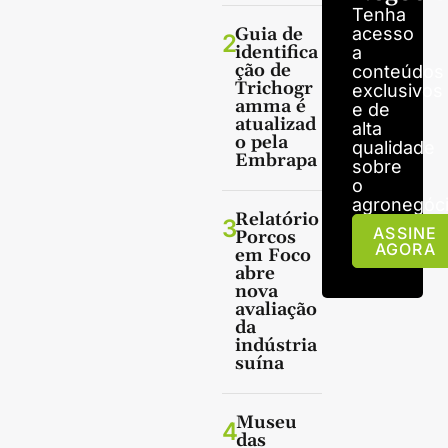
Tenha
Guia de
acesso
2
identifica
a
ção de
conteúdos
Trichogr
exclusivos
amma é
e de
atualizad
alta
o pela
qualidade
Embrapa
sobre
o
agronegóci
Relatório
3
ASSINE
Porcos
AGORA
em Foco
abre
nova
avaliação
da
indústria
suína
Museu
4
das