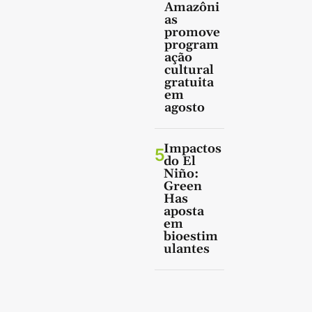
Amazôni
as
promove
program
ação
cultural
gratuita
em
agosto
Impactos
5
do El
Niño:
Green
Has
aposta
em
bioestim
ulantes