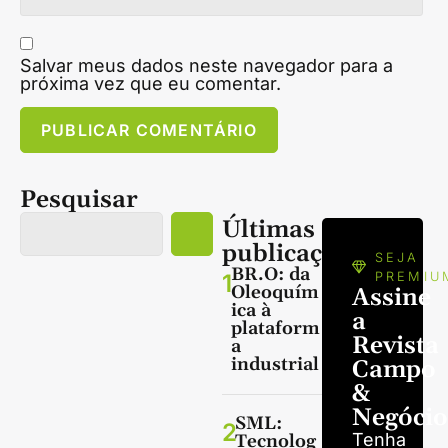
Salvar meus dados neste navegador para a
próxima vez que eu comentar.
Pesquisar
Últimas
publicações
SEJA
BR.O: da
1
PREMIU
Oleoquím
Assine
ica à
a
plataform
Revista
a
industrial
Campo
&
Negócio
SML:
2
Tenha
Tecnolog