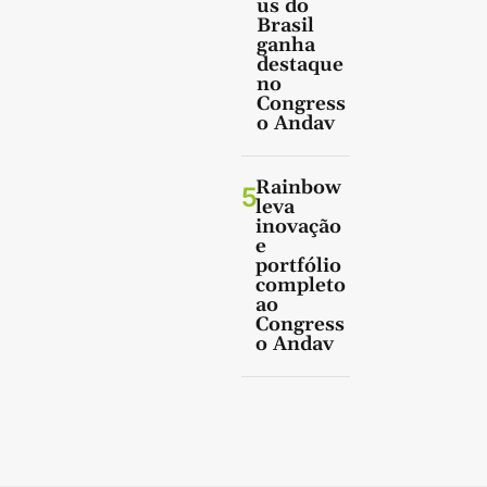
us do
Brasil
ganha
destaque
no
Congress
o Andav
Rainbow
5
leva
inovação
e
portfólio
completo
ao
Congress
o Andav