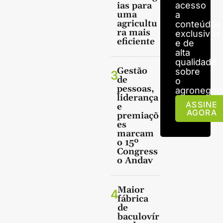
ias para
acesso
uma
a
agricultu
conteúdos
ra mais
exclusivos
eficiente
e de
alta
qualidade
Gestão
sobre
3
de
o
pessoas,
agronegóci
liderança
ASSINE
e
AGORA
premiaçõ
es
marcam
o 15º
Congress
o Andav
Maior
4
fábrica
de
baculovír