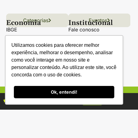
Categorias
Conteúdo
Florestas
Hortifrúti
Eventos
Grãos
Links úteis
Economia
Institucional
IBGE
Fale conosco
CONAB
Política de Privacidade
Utilizamos cookies para oferecer melhor
EMBRAPA
experiência, melhorar o desempenho, analisar
como você interage em nosso site e
Ministério da Agricultura
personalizar conteúdo. Ao utilizar este site, você
concorda com o uso de cookies.
Ok, entendi!
Assine as revistas Campo & Negócios
Assine já
(34) 3231-2800
R. Bernardino Fonseca, 88 - Gen. Osório -