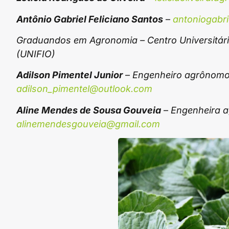
Antônio Gabriel Feliciano Santos
–
antoniogabr
Graduandos em Agronomia – Centro Universitári
(UNIFIO)
Adilson Pimentel Junior
–
Engenheiro agrônomo,
adilson_pimentel@outlook.com
Aline Mendes de Sousa Gouveia
–
Engenheira a
alinemendesgouveia@gmail.com