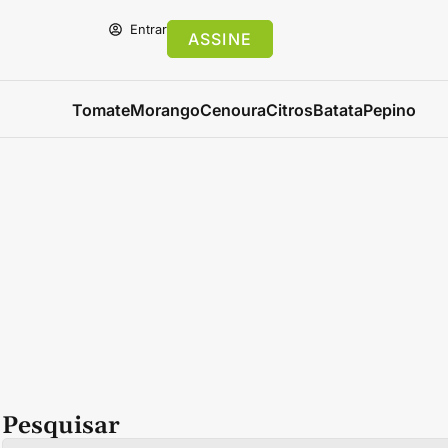
Entrar
ASSINE
Tomate
Morango
Cenoura
Citros
Batata
Pepino
Pesquisar