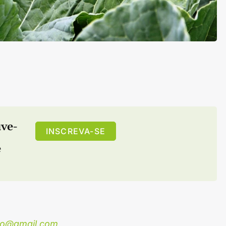
ve-
INSCREVA-SE
e
agro@gmail.com