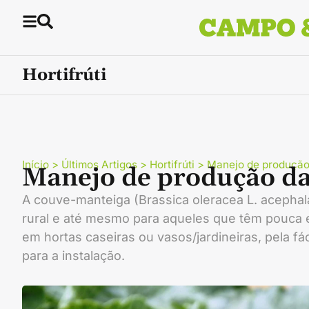
Hortifrúti
Início
>
Últimos Artigos
>
Hortifrúti
>
Manejo de produção
Manejo de produção d
A couve-manteiga (Brassica oleracea L. acepha
rural e até mesmo para aqueles que têm pouca e
em hortas caseiras ou vasos/jardineiras, pela f
para a instalação.