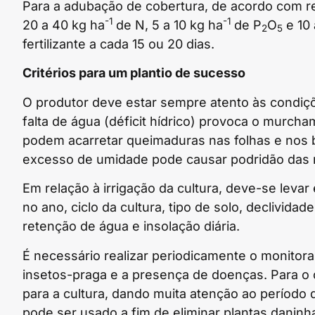
Para a adubação de cobertura, de acordo com r
-1
-1
20 a 40 kg ha
de N, 5 a 10 kg ha
de P
O
e 10 
2
5
fertilizante a cada 15 ou 20 dias.
Critérios para um plantio de sucesso
O produtor deve estar sempre atento às condiçõe
falta de água (déficit hídrico) provoca o murch
podem acarretar queimaduras nas folhas e nos b
excesso de umidade pode causar podridão das r
Em relação à irrigação da cultura, deve-se leva
no ano, ciclo da cultura, tipo de solo, declivid
retenção de água e insolação diária.
É necessário realizar periodicamente o monitora
insetos-praga e a presença de doenças. Para o c
para a cultura, dando muita atenção ao período
pode ser usado a fim de eliminar plantas danin