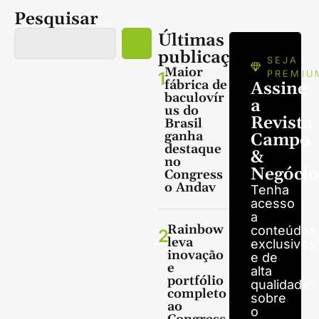
Pesquisar
Últimas
publicações
SEJA
Maior
1
PREMIU
fábrica de
Assine
baculovír
a
us do
Revista
Brasil
ganha
Campo
destaque
&
no
Negócio
Congress
o Andav
Tenha
acesso
a
Rainbow
conteúdos
2
leva
exclusivos
inovação
e de
e
alta
portfólio
qualidade
completo
sobre
ao
o