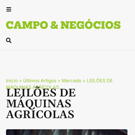
Início
>
Últimos Artigos
>
Mercado
>
LEILÕES DE
MÁQUINAS AGRÍCOLAS
LEILÕES DE
MÁQUINAS
AGRÍCOLAS