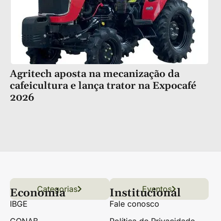
Agritech aposta na mecanização da
cafeicultura e lança trator na Expocafé
2026
Categorias
Conteúdo
Florestas
Hortifrúti
Eventos
Grãos
Links úteis
Economia
Institucional
IBGE
Fale conosco
CONAB
Política de Privacidade