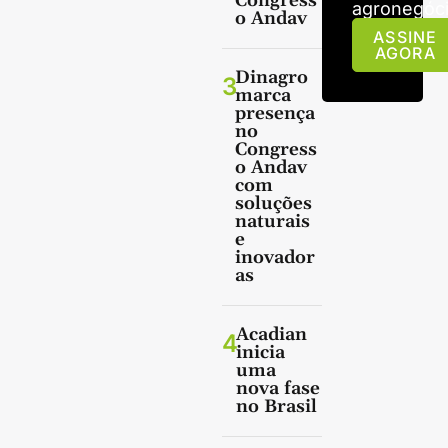
Congress
agronegóci
o Andav
ASSINE
AGORA
Dinagro
3
marca
presença
no
Congress
o Andav
com
soluções
naturais
e
inovador
as
Acadian
4
inicia
uma
nova fase
no Brasil