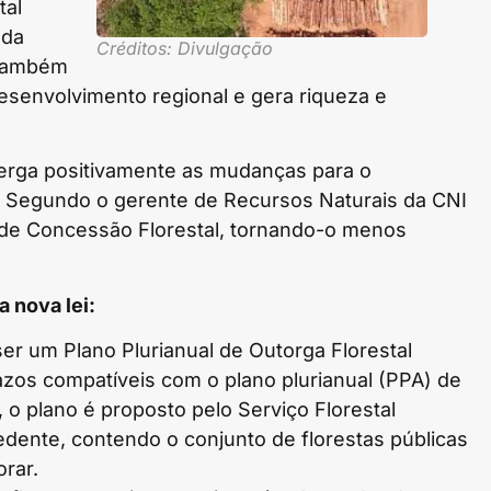
tal
 da
Créditos: Divulgação
 também
esenvolvimento regional e gera riqueza e
xerga positivamente as mudanças para o
 Segundo o gerente de Recursos Naturais da CNI
o de Concessão Florestal, tornando-o menos
 nova lei:
ser um Plano Plurianual de Outorga Florestal
zos compatíveis com o plano plurianual (PPA) de
 o plano é proposto pelo Serviço Florestal
edente, contendo o conjunto de florestas públicas
rar.