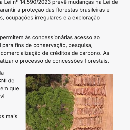
 a Lei nº 14.590/2023 prevê mudanças na Lei de
rantir a proteção das florestas brasileiras e
as, ocupações irregulares e a exploração
0 permitem às concessionárias acesso ao
l para fins de conservação, pesquisa,
omercialização de créditos de carbono. As
atizar o processo de concessões florestais.
da
CNI de
, em que
vi
os mais
o