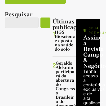
Pesquisar
Últimas
publicações
SEJA
HGS
1
PREMIU
Bioscienc
Assine
e aposta
a
na saúde
Revista
do solo
Campo
&
Geraldo
2
Negócio
Alckmin
Tenha
participa
rá da
acesso
abertura
a
do
conteúdos
Congress
exclusivos
o
e de
Brasileir
alta
o do
qualidade
Agronegó