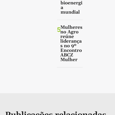
bioenergi
a
mundial
Mulheres
5
no Agro
reúne
liderança
s no 9º
Encontro
ABCZ
Mulher