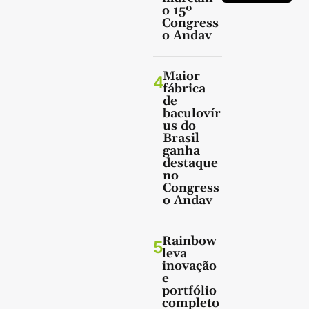
o 15º
Congress
o Andav
Maior
4
fábrica
de
baculovír
us do
Brasil
ganha
destaque
no
Congress
o Andav
Rainbow
5
leva
inovação
e
portfólio
completo