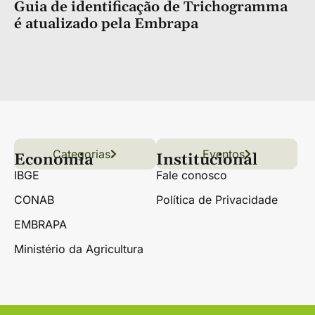
Guia de identificação de Trichogramma
é atualizado pela Embrapa
Categorias
Conteúdo
Florestas
Hortifrúti
Eventos
Grãos
Links úteis
Economia
Institucional
IBGE
Fale conosco
CONAB
Política de Privacidade
EMBRAPA
Ministério da Agricultura