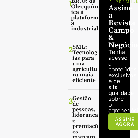
BR.O: da
1
PREMIU
Oleoquím
Assine
ica à
a
plataform
Revista
a
industrial
Campo
&
Negócio
SML:
2
Tenha
Tecnolog
ias para
acesso
uma
a
agricultu
conteúdos
ra mais
exclusivos
eficiente
e de
alta
qualidade
Gestão
sobre
3
de
o
pessoas,
agronegóci
liderança
ASSINE
e
AGORA
premiaçõ
es
marcam