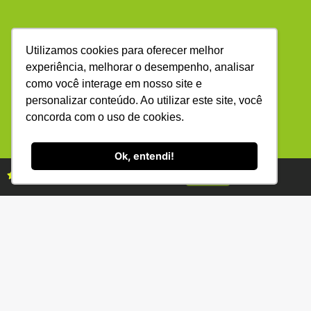
Utilizamos cookies para oferecer melhor
experiência, melhorar o desempenho, analisar
como você interage em nosso site e
(34) 3231-2800
personalizar conteúdo. Ao utilizar este site, você
R. Bernardino Fonseca, 88 - Gen. Osório -
Uberlândia - MG 38400-220
concorda com o uso de cookies.
Ok, entendi!
ANUNCIE
ASSINE
Assine as revistas Campo & Negócios
Assine já
Copyright © (1990 - 2026) Revista Campo & Negócios. Todos os
direitos reservados. É proibida a reprodução do conteúdo desta
página em qualquer meio de comunicação, eletrônico ou
impresso, sem autorização escrita da Campo & Negócios.