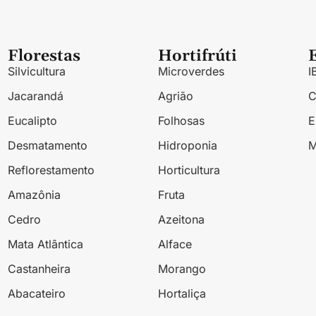
Florestas
Hortifrúti
Silvicultura
Microverdes
I
Jacarandá
Agrião
Eucalipto
Folhosas
Desmatamento
Hidroponia
M
Reflorestamento
Horticultura
Amazônia
Fruta
Cedro
Azeitona
Mata Atlântica
Alface
Castanheira
Morango
Abacateiro
Hortaliça