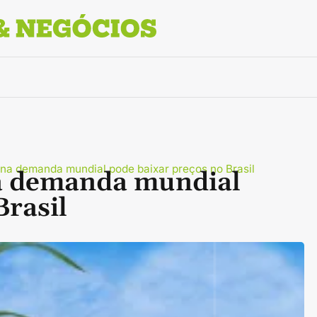
a na demanda mundial pode baixar preços no Brasil
na demanda mundial
Brasil