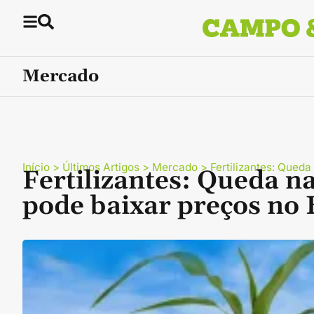
Mercado
Início
>
Últimos Artigos
>
Mercado
>
Fertilizantes: Qued
Fertilizantes: Queda 
pode baixar preços no 