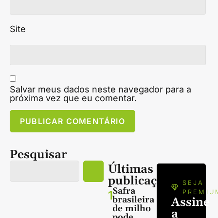
Site
Salvar meus dados neste navegador para a
próxima vez que eu comentar.
Pesquisar
Últimas
publicações
SEJA
Safra
1
PREMIU
brasileira
Assine
de milho
a
pode