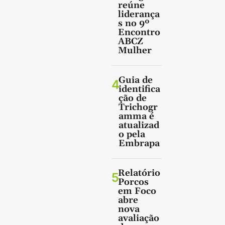
reúne
liderança
s no 9º
Encontro
ABCZ
Mulher
Guia de
4
identifica
ção de
Trichogr
amma é
atualizad
o pela
Embrapa
Relatório
5
Porcos
em Foco
abre
nova
avaliação