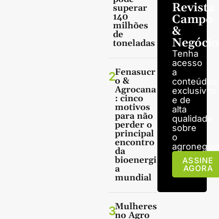
Revista
superar
140
Campo
milhões
&
de
Negócio
toneladas
Tenha
acesso
Fenasucr
a
2
o &
conteúdos
Agrocana
exclusivos
: cinco
e de
motivos
alta
para não
qualidade
perder o
sobre
principal
o
encontro
agronegóci
da
bioenergi
ASSINE
a
AGORA
mundial
Mulheres
3
no Agro