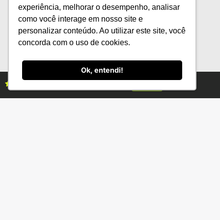
Museu das Amazônias promove
experiência, melhorar o desempenho, analisar
programação cultural gratuita em
como você interage em nosso site e
agosto
personalizar conteúdo. Ao utilizar este site, você
concorda com o uso de cookies.
Ok, entendi!
Assine as revistas Campo & Negócios
Assine já
Categorias
Conteúdo
Florestas
Hortifrúti
Eventos
Grãos
Links úteis
Economia
Institucional
IBGE
Fale conosco
CONAB
Política de Privacidade
EMBRAPA
Ministério da Agricultura