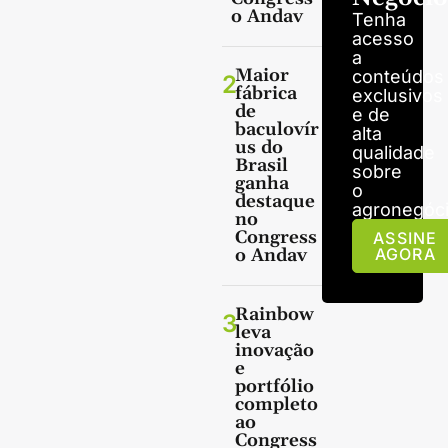
o Andav
Tenha
acesso
a
Maior
conteúdos
2
fábrica
exclusivos
de
e de
baculovír
alta
us do
qualidade
Brasil
sobre
ganha
o
destaque
agronegóci
no
Congress
ASSINE
o Andav
AGORA
Rainbow
3
leva
inovação
e
portfólio
completo
ao
Congress