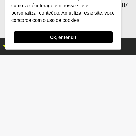
possibilidades para a conservação de HF
como você interage em nosso site e
personalizar conteúdo. Ao utilizar este site, você
concorda com o uso de cookies.
Ok, entendi!
Assine as revistas Campo & Negócios
Assine já
Categorias
Conteúdo
Florestas
Hortifrúti
Eventos
Grãos
Links úteis
Economia
Institucional
IBGE
Fale conosco
CONAB
Política de Privacidade
EMBRAPA
Ministério da Agricultura