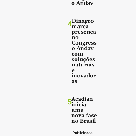
o Andav
Dinagro
4
marca
presença
no
Congress
o Andav
com
soluções
naturais
e
inovador
as
Acadian
5
inicia
uma
nova fase
no Brasil
Publicidade