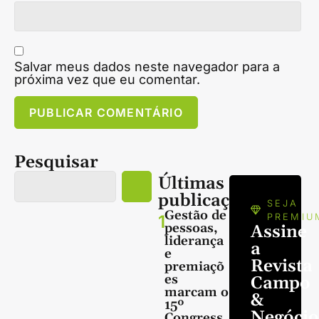
Salvar meus dados neste navegador para a
próxima vez que eu comentar.
Pesquisar
Últimas
publicações
SEJA
Gestão de
1
PREMIU
pessoas,
Assine
liderança
a
e
Revista
premiaçõ
es
Campo
marcam o
&
15º
Negócio
Congress