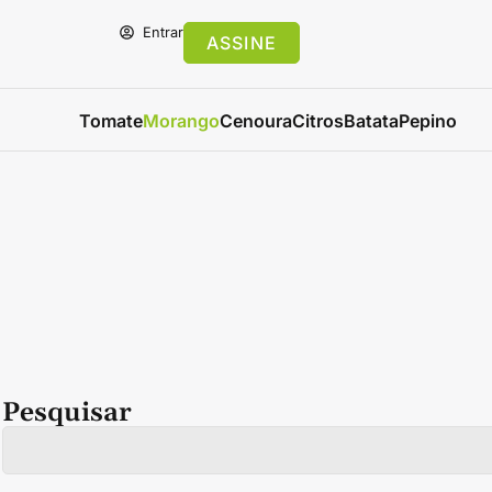
Entrar
ASSINE
Tomate
Morango
Cenoura
Citros
Batata
Pepino
Pesquisar