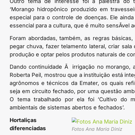
Outro tema de interesse foi a palestra do t
‘Morango hidropônico produzido em travesse
especial para o controle de doenças. Ele ainda 
essencial para a cultura, que é muito sensÃ­vel
Foram abordadas, também, as regras básicas, 
pegar chuva, fazer telamento lateral, criar sala
produção e optar pelos produtos naturais de con
Dando continuidade Ã irrigação no morango, a
Roberta Peil, mostrou que a instituição está in
agrônomos e técnicos da Emater, os quais refi
seja em circuito fechado, por uma questão ambie
O tema trabalhado por ela foi ‘Cultivo do 
ambientais de sistemas abertos e fechados’.
Hortaliças
diferenciadas
Fotos Ana Maria Diniz