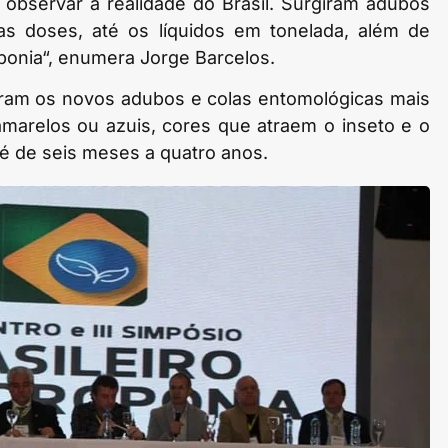
bservar a realidade do Brasil. Surgiram adubos
as doses, até os líquidos em tonelada, além de
ponia“, enumera Jorge Barcelos.
foram os novos adubos e colas entomológicas mais
 amarelos ou azuis, cores que atraem o inseto e o
 é de seis meses a quatro anos.