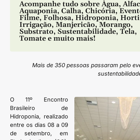
Acompanhe tudo sobre
Água
,
Alfa
Aquaponia
,
Calha
,
Chicória
,
Event
Filme
,
Folhosa
,
Hidroponia
,
Horti
Irrigação
,
Manjericão
,
Morango
,
Substrato
,
Sustentabilidade
,
Tela
,
Tomate
e muito mais!
Mais de 350 pessoas passaram pelo eve
sustentabilidad
O 11º Encontro
Brasileiro de
Hidroponia, realizado
entre os dias 08 a 09
de setembro, em