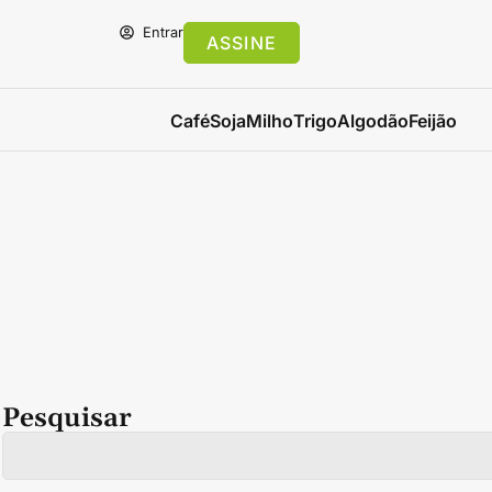
Entrar
ASSINE
Café
Soja
Milho
Trigo
Algodão
Feijão
Pesquisar