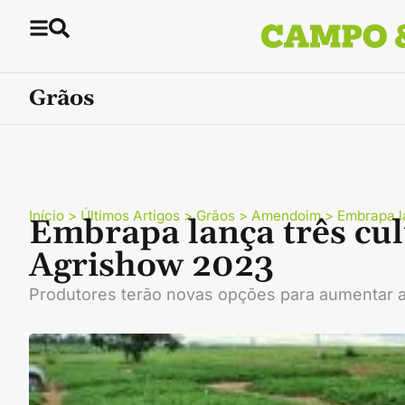
Grãos
Início
>
Últimos Artigos
>
Grãos
>
Amendoim
>
Embrapa l
Embrapa lança três cu
Agrishow 2023
Produtores terão novas opções para aumentar a