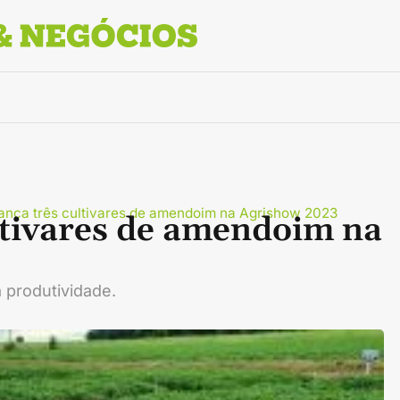
ança três cultivares de amendoim na Agrishow 2023
ltivares de amendoim na
 produtividade.