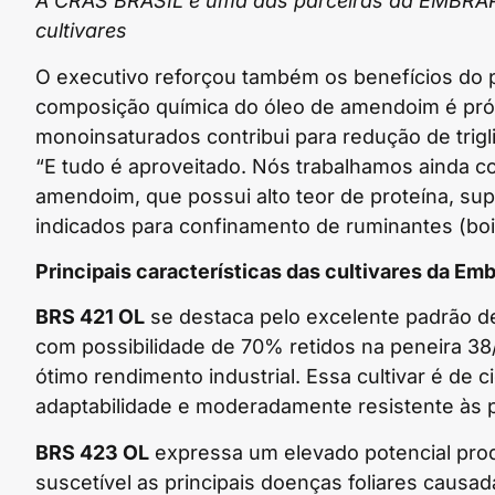
A CRAS BRASIL é uma das parceiras da EMBRAP
cultivares
O executivo reforçou também os benefícios do 
composição química do óleo de amendoim é próxi
monoinsaturados contribui para redução de trig
“E tudo é aproveitado. Nós trabalhamos ainda c
amendoim, que possui alto teor de proteína, sup
indicados para confinamento de ruminantes (boi) 
Principais características das cultivares da Em
BRS 421 OL
se destaca pelo excelente padrão d
com possibilidade de 70% retidos na peneira 3
ótimo rendimento industrial. Essa cultivar é de 
adaptabilidade e moderadamente resistente às pr
BRS 423 OL
expressa um elevado potencial pro
suscetível as principais doenças foliares caus