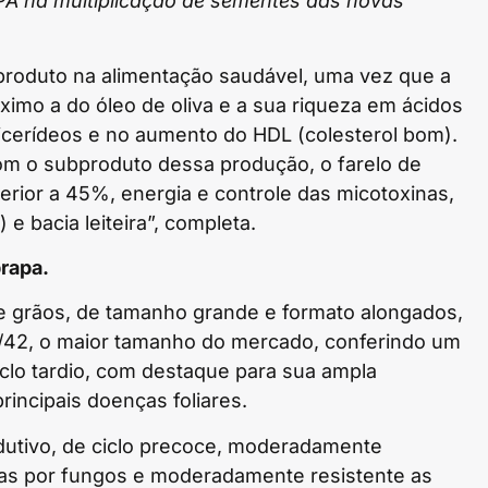
A na multiplicação de sementes das novas
produto na alimentação saudável, uma vez que a
mo a do óleo de oliva e a sua riqueza em ácidos
licerídeos e no aumento do HDL (colesterol bom).
om o subproduto dessa produção, o farelo de
erior a 45%, energia e controle das micotoxinas,
e bacia leiteira”, completa.
brapa.
e grãos, de tamanho grande e formato alongados,
8/42, o maior tamanho do mercado, conferindo um
ciclo tardio, com destaque para sua ampla
incipais doenças foliares.
dutivo, de ciclo precoce, moderadamente
adas por fungos e moderadamente resistente as