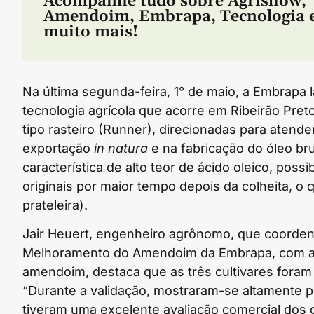
Acompanhe tudo sobre
Agrishow
,
Amendoim
,
Embrapa
,
Tecnologia
muito mais!
Na última segunda-feira, 1° de maio, a Embrapa l
tecnologia agrícola que acorre em Ribeirão Pret
tipo rasteiro (Runner), direcionadas para atender
exportação
in natura
e na fabricação do óleo br
característica de alto teor de ácido oleico, pos
originais por maior tempo depois da colheita, o
prateleira).
Jair Heuert, engenheiro agrônomo, que coorden
Melhoramento do Amendoim da Embrapa, com as 
amendoim, destaca que as três cultivares fora
“Durante a validação, mostraram-se altamente p
tiveram uma excelente avaliação comercial dos g