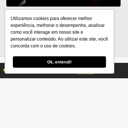
Indicação Geográfica da cachaça é
reconhecida no Circuito das Águas
Utilizamos cookies para oferecer melhor
Paulista
experiência, melhorar o desempenho, analisar
como você interage em nosso site e
personalizar conteúdo. Ao utilizar este site, você
concorda com o uso de cookies.
Ok, entendi!
Assine as revistas Campo & Negócios
Assine já
Categorias
Conteúdo
Florestas
Hortifrúti
Eventos
Grãos
Links úteis
Economia
Institucional
IBGE
Fale conosco
CONAB
Política de Privacidade
EMBRAPA
Ministério da Agricultura