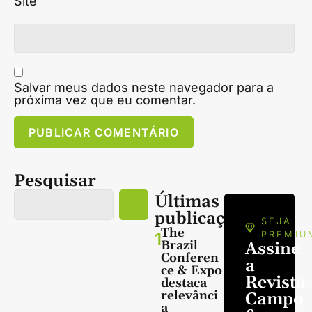
Site
Salvar meus dados neste navegador para a
próxima vez que eu comentar.
Pesquisar
Últimas
publicações
SEJA
The
1
PREMIU
Brazil
Assine
Conferen
a
ce & Expo
Revista
destaca
relevânci
Campo
a