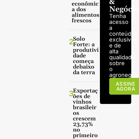
&
econômic
Negócio
a dos
alimentos
Tenha
frescos
acesso
a
conteúdos
Solo
exclusivos
2
Forte: a
e de
produtivi
alta
dade
qualidade
começa
sobre
debaixo
o
da terra
agronegóci
ASSINE
AGORA
Exportaç
3
ões de
vinhos
brasileir
os
crescem
23,73%
no
primeiro