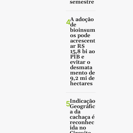
semestre
A adoção
4
de
bioinsum
os pode
acrescent
ar R$
15,8 bi ao
PIB e
evitar o
desmata
mento de
9,2 mi de
hectares
Indicação
5
Geográfic
a da
cachaça é
reconhec
ida no