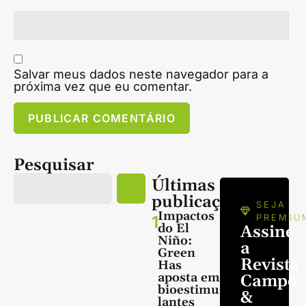
Salvar meus dados neste navegador para a
próxima vez que eu comentar.
Pesquisar
Últimas
publicações
SEJA
Impactos
1
PREMIU
do El
Assine
Niño:
a
Green
Revista
Has
aposta em
Campo
bioestimu
&
lantes