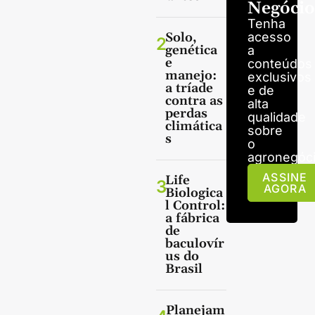
Negócio
Tenha
Solo,
acesso
2
genética
a
e
conteúdos
manejo:
exclusivos
a tríade
e de
contra as
alta
perdas
qualidade
climática
sobre
s
o
agronegóci
ASSINE
Life
3
AGORA
Biologica
l Control:
a fábrica
de
baculovír
us do
Brasil
Planejam