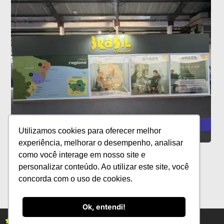
Utilizamos cookies para oferecer melhor
experiência, melhorar o desempenho, analisar
Exportações de vinhos brasileiros
como você interage em nosso site e
crescem 23,73% no primeiro semestre
personalizar conteúdo. Ao utilizar este site, você
concorda com o uso de cookies.
Ok, entendi!
Assine as revistas Campo & Negócios
Assine já