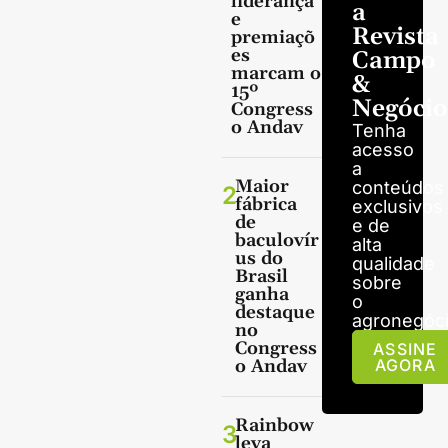
liderança
a
e
Revista
premiaçõ
es
Campo
marcam o
&
15º
Negócio
Congress
o Andav
Tenha
acesso
a
Maior
conteúdos
2
fábrica
exclusivos
de
e de
baculovír
alta
us do
qualidade
Brasil
sobre
ganha
o
destaque
agronegóci
no
Congress
ASSINE
o Andav
AGORA
Rainbow
3
leva