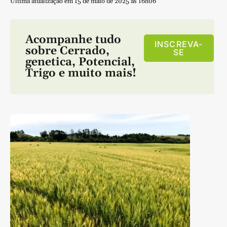
Última atualização em 15 de maio de 2025 às 16h06
Acompanhe tudo
INSCREVA-
sobre
Cerrado
,
SE
genetica
,
Potencial
,
Trigo
e muito mais!