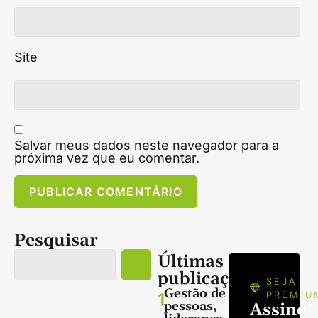
Site
Salvar meus dados neste navegador para a
próxima vez que eu comentar.
Pesquisar
Últimas
publicações
SEJA
Gestão de
1
PREMIU
pessoas,
Assine