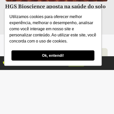
HGS Bioscience aposta na saúde do solo
Utilizamos cookies para oferecer melhor
experiência, melhorar o desempenho, analisar
como você interage em nosso site e
personalizar conteúdo. Ao utilizar este site, você
concorda com o uso de cookies.
Categorias
Conteúdo
Florestas
Hortifrúti
Eventos
Grãos
Links úteis
Economia
Institucional
Ok, entendi!
IBGE
Fale conosco
Assine as revistas Campo & Negócios
Assine já
CONAB
Política de Privacidade
EMBRAPA
Ministério da Agricultura