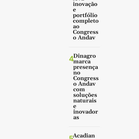
inovação
e
portfólio
completo
ao
Congress
o Andav
Dinagro
4
marca
presença
no
Congress
o Andav
com
soluções
naturais
e
inovador
as
Acadian
5