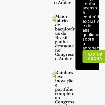
o Andav
Tenha
acesso
a
Maior
conteúdos
2
fábrica
exclusivos
de
e de
baculovír
alta
us do
qualidade
Brasil
sobre
ganha
o
destaque
agronegóci
no
Congress
ASSINE
o Andav
AGORA
Rainbow
3
leva
inovação
e
portfólio
completo
ao
Congress