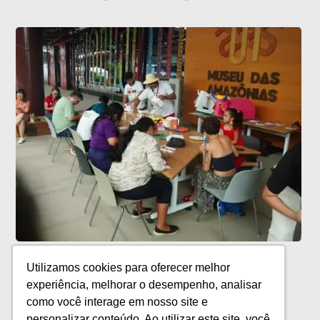
Museu das Amazônias promove
Utilizamos cookies para oferecer melhor
programação cultural gratuita em
experiência, melhorar o desempenho, analisar
agosto
como você interage em nosso site e
personalizar conteúdo. Ao utilizar este site, você