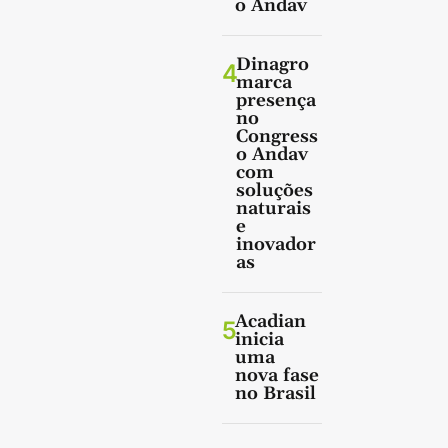
o Andav
Dinagro
4
marca
presença
no
Congress
o Andav
com
soluções
naturais
e
inovador
as
Acadian
5
inicia
uma
nova fase
no Brasil