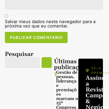
Salvar meus dados neste navegador para a
próxima vez que eu comentar.
Pesquisar
Últimas
publicações
SEJA
Gestão de
1
PREMIU
pessoas,
Assine
liderança
a
e
Revista
premiaçõ
es
Campo
marcam o
&
15º
Negócio
Congress