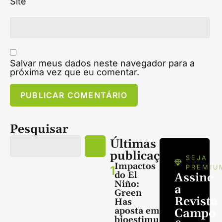
Site
Salvar meus dados neste navegador para a
próxima vez que eu comentar.
Pesquisar
Últimas
publicações
SEJA
Impactos
1
PREMIU
do El
Assine
Niño:
a
Green
Revista
Has
aposta em
Campo
bioestimu