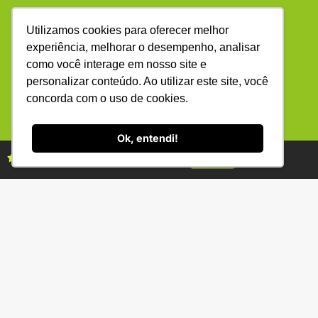
Utilizamos cookies para oferecer melhor
experiência, melhorar o desempenho, analisar
como você interage em nosso site e
(34) 3231-2800
personalizar conteúdo. Ao utilizar este site, você
R. Bernardino Fonseca, 88 - Gen. Osório -
concorda com o uso de cookies.
Uberlândia - MG 38400-220
Ok, entendi!
ANUNCIE
Assine as revistas Campo & Negócios
ASSINE
Assine já
Copyright © (1990 - 2026) Revista Campo & Negócios. Todos os
direitos reservados. É proibida a reprodução do conteúdo desta
página em qualquer meio de comunicação, eletrônico ou
impresso, sem autorização escrita da Campo & Negócios.