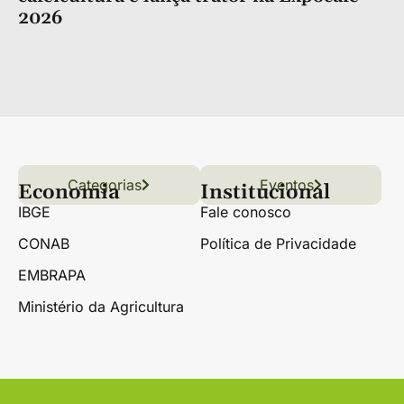
2026
Categorias
Conteúdo
Florestas
Hortifrúti
Eventos
Grãos
Links úteis
Economia
Institucional
IBGE
Fale conosco
CONAB
Política de Privacidade
EMBRAPA
Ministério da Agricultura