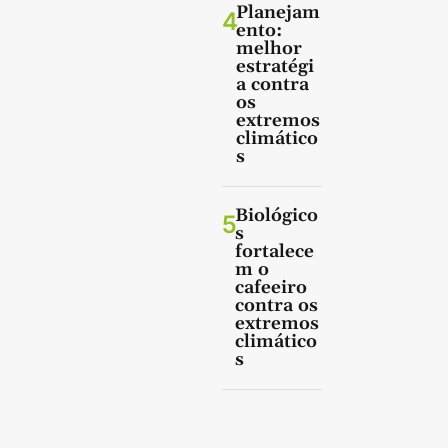
Planejam
4
ento:
melhor
estratégi
a contra
os
extremos
climático
s
Biológico
5
s
fortalece
m o
cafeeiro
contra os
extremos
climático
s