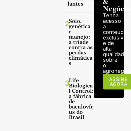
&
lantes
Negócio
Tenha
Solo,
acesso
2
genética
a
e
conteúdos
manejo:
exclusivos
a tríade
e de
contra as
alta
perdas
qualidade
climática
sobre
s
o
agronegóci
ASSINE
Life
3
AGORA
Biologica
l Control:
a fábrica
de
baculovír
us do
Brasil