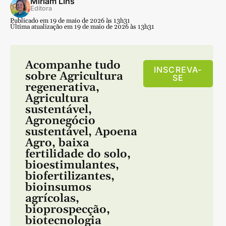
Miriam Lins
Editora
Publicado em 19 de maio de 2026 às 13h31
Última atualização em 19 de maio de 2026 às 13h31
Acompanhe tudo
INSCREVA-
sobre
Agricultura
SE
regenerativa
,
Agricultura
sustentável
,
Agronegócio
sustentável
,
Apoena
Agro
,
baixa
fertilidade do solo
,
bioestimulantes
,
biofertilizantes
,
bioinsumos
agrícolas
,
bioprospecção
,
biotecnologia