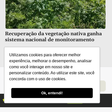
Recuperação da vegetação nativa ganha
sistema nacional de monitoramento
Utilizamos cookies para oferecer melhor
experiência, melhorar o desempenho, analisar
como você interage em nosso site e
personalizar conteúdo. Ao utilizar este site, você
concorda com o uso de cookies.
Categorias
Conteúdo
Florestas
Hortifrúti
Eventos
Grãos
Links úteis
Economia
Institucional
Ok, entendi!
IBGE
Fale conosco
Assine as revistas Campo & Negócios
Assine já
CONAB
Política de Privacidade
EMBRAPA