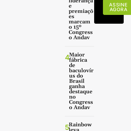
liderança
ASSINE
e
AGORA
premiaçõ
es
marcam
o 15º
Congress
o Andav
Maior
4
fábrica
de
baculovír
us do
Brasil
ganha
destaque
no
Congress
o Andav
Rainbow
5
leva